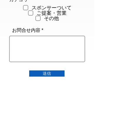
須
スポンサーついて
項
ご提案・営業
目
その他
お問合せ内容
送信