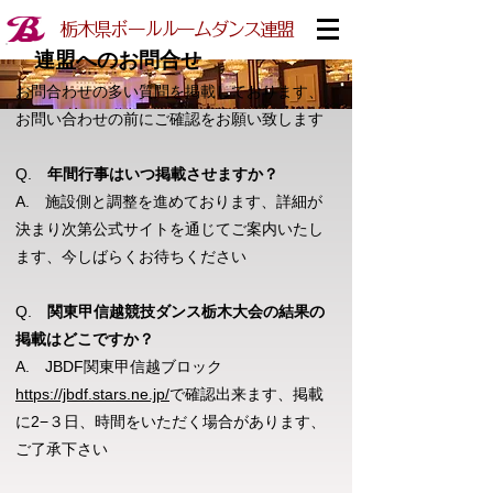
栃木県ボールルームダンス連盟
連盟へのお問合せ
お問合わせの多い質問を掲載しております、
お問い合わせの前にご確認をお願い致します
Q.
年間行事はいつ掲載させますか？
A. 施設側と調整を進めております、詳細が
決まり次第公式サイトを通じてご案内いたし
ます、今しばらくお待ちください
Q.
関東甲信越競技ダンス栃木大会の結果の
掲載はどこですか？
A. JBDF関東甲信越ブロック
https://jbdf.stars.ne.jp/
で確認出来ます、掲載
に2−３日、時間をいただく場合があります、
ご了承下さい