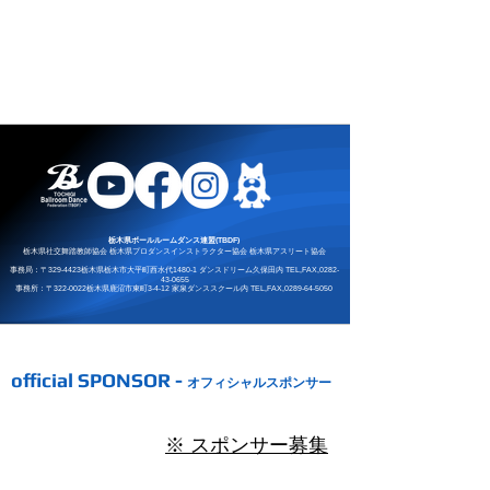
栃木県ボールルームダンス連盟(TBDF)
栃木県社交舞踏教師協会 栃木県プロダンスインストラクター協会 栃木県アスリート協会
事務局：
〒329-4423栃木県栃木市大平町西水代1480-1 ダンスドリーム久保田内 TEL,FAX,
0282-
43-0655
事務所：
〒322-0022栃木県鹿沼市東町3-4-12​ 家泉ダンススクール内 TEL,FAX,
0289-64-5050
official SPONSOR -
オフィシャルスポンサー
※ ​スポンサー募集