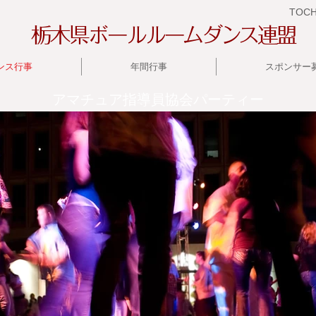
​T
OCH
栃木県ボールルームダンス連盟
ンス行事
年間行事
スポンサー
アマチュア指導員協会パーティー